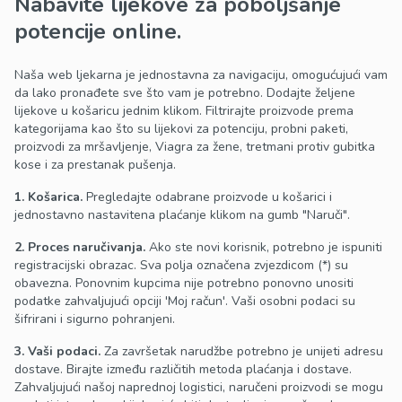
Nabavite lijekove za poboljšanje
potencije online.
Naša web ljekarna je jednostavna za navigaciju, omogućujući vam
da lako pronađete sve što vam je potrebno. Dodajte željene
lijekove u košaricu jednim klikom. Filtrirajte proizvode prema
kategorijama kao što su lijekovi za potenciju, probni paketi,
proizvodi za mršavljenje, Viagra za žene, tretmani protiv gubitka
kose i za prestanak pušenja.
1. Košarica.
Pregledajte odabrane proizvode u košarici i
jednostavno nastavitena plaćanje klikom na gumb "Naruči".
2. Proces naručivanja.
Ako ste novi korisnik, potrebno je ispuniti
registracijski obrazac. Sva polja označena zvjezdicom (*) su
obavezna. Ponovnim kupcima nije potrebno ponovno unositi
podatke zahvaljujući opciji 'Moj račun'. Vaši osobni podaci su
šifrirani i sigurno pohranjeni.
3. Vaši podaci.
Za završetak narudžbe potrebno je unijeti adresu
dostave. Birajte između različitih metoda plaćanja i dostave.
Zahvaljujući našoj naprednoj logistici, naručeni proizvodi se mogu