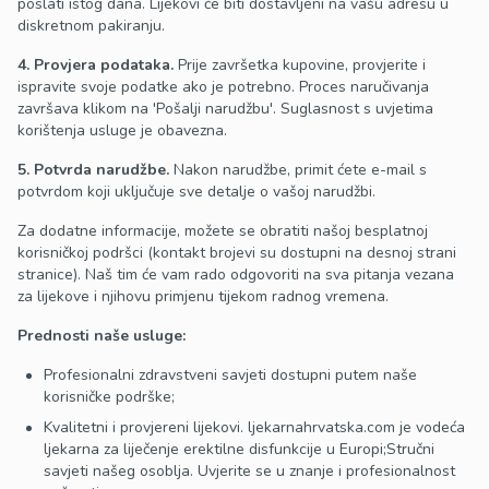
poslati istog dana. Lijekovi će biti dostavljeni na vašu adresu u
diskretnom pakiranju.
4. Provjera podataka.
Prije završetka kupovine, provjerite i
ispravite svoje podatke ako je potrebno. Proces naručivanja
završava klikom na 'Pošalji narudžbu'. Suglasnost s uvjetima
korištenja usluge je obavezna.
5. Potvrda narudžbe.
Nakon narudžbe, primit ćete e-mail s
potvrdom koji uključuje sve detalje o vašoj narudžbi.
Za dodatne informacije, možete se obratiti našoj besplatnoj
korisničkoj podršci (kontakt brojevi su dostupni na desnoj strani
stranice). Naš tim će vam rado odgovoriti na sva pitanja vezana
za lijekove i njihovu primjenu tijekom radnog vremena.
Prednosti naše usluge:
Profesionalni zdravstveni savjeti dostupni putem naše
korisničke podrške;
Kvalitetni i provjereni lijekovi. ljekarnahrvatska.com je vodeća
ljekarna za liječenje erektilne disfunkcije u Europi;
Stručni
savjeti našeg osoblja. Uvjerite se u znanje i profesionalnost