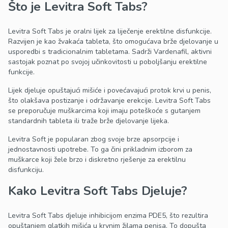
Što je Levitra Soft Tabs?
Levitra Soft Tabs je oralni lijek za liječenje erektilne disfunkcije.
Razvijen je kao žvakaća tableta, što omogućava brže djelovanje u
usporedbi s tradicionalnim tabletama. Sadrži Vardenafil, aktivni
sastojak poznat po svojoj učinkovitosti u poboljšanju erektilne
funkcije.
Lijek djeluje opuštajući mišiće i povećavajući protok krvi u penis,
što olakšava postizanje i održavanje erekcije. Levitra Soft Tabs
se preporučuje muškarcima koji imaju poteškoće s gutanjem
standardnih tableta ili traže brže djelovanje lijeka.
Levitra Soft je popularan zbog svoje brze apsorpcije i
jednostavnosti upotrebe. To ga čini prikladnim izborom za
muškarce koji žele brzo i diskretno rješenje za erektilnu
disfunkciju.
Kako Levitra Soft Tabs Djeluje?
Levitra Soft Tabs djeluje inhibicijom enzima PDE5, što rezultira
opuštanjem glatkih mišića u krvnim žilama penisa. To dopušta