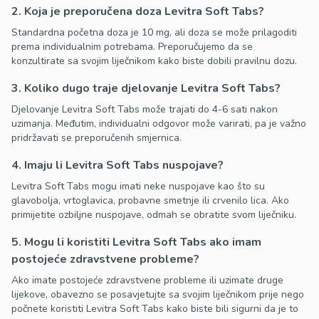
2. Koja je preporučena doza Levitra Soft Tabs?
Standardna početna doza je 10 mg, ali doza se može prilagoditi
prema individualnim potrebama. Preporučujemo da se
konzultirate sa svojim liječnikom kako biste dobili pravilnu dozu.
3. Koliko dugo traje djelovanje Levitra Soft Tabs?
Djelovanje Levitra Soft Tabs može trajati do 4-6 sati nakon
uzimanja. Međutim, individualni odgovor može varirati, pa je važno
pridržavati se preporučenih smjernica.
4. Imaju li Levitra Soft Tabs nuspojave?
Levitra Soft Tabs mogu imati neke nuspojave kao što su
glavobolja, vrtoglavica, probavne smetnje ili crvenilo lica. Ako
primijetite ozbiljne nuspojave, odmah se obratite svom liječniku.
5. Mogu li koristiti Levitra Soft Tabs ako imam
postojeće zdravstvene probleme?
Ako imate postojeće zdravstvene probleme ili uzimate druge
lijekove, obavezno se posavjetujte sa svojim liječnikom prije nego
počnete koristiti Levitra Soft Tabs kako biste bili sigurni da je to