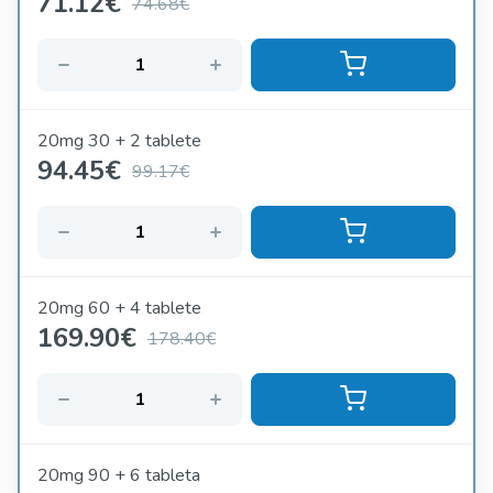
71.12
€
74.68€
20mg 30 + 2 tablete
94.45
€
99.17€
20mg 60 + 4 tablete
169.90
€
178.40€
20mg 90 + 6 tableta