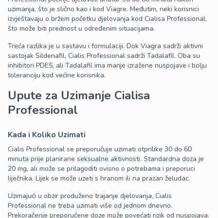
uzimanja, što je slično kao i kod Viagre. Međutim, neki korisnici
izvještavaju o bržem početku djelovanja kod Cialisa Professional,
što može biti prednost u određenim situacijama.
Treća razlika je u sastavu i formulaciji. Dok Viagra sadrži aktivni
sastojak Sildenafil, Cialis Professional sadrži Tadalafil. Oba su
inhibitori PDE5, ali Tadalafil ima manje izražene nuspojave i bolju
toleranciju kod većine korisnika.
Upute za Uzimanje Cialisa
Professional
Kada i Koliko Uzimati
Cialis Professional se preporučuje uzimati otprilike 30 do 60
minuta prije planirane seksualne aktivnosti. Standardna doza je
20 mg, ali može se prilagoditi ovisno o potrebama i preporuci
liječnika. Lijek se može uzeti s hranom ili na prazan želudac.
Uzimajući u obzir produženo trajanje djelovanja, Cialis
Professional ne treba uzimati više od jednom dnevno.
Prekoračenje preporučene doze može povećati rizik od nuspojava.