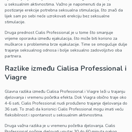
u seksualnim aktivnostima. Važno je napomenuti da je za
postizanje erekcije potrebna seksualna stimulacija, što znači da
lijek sam po sebi neće uzrokovati erekciju bez seksualne
stimulacije.
Druga prednost Cialis Professional je u tome što smanjuje
vrijeme oporavka između ejakulacija, što može biti korisno za
muškarce s problemima brze ejakulacije. Time se omogućuje dulje
trajanje seksualnog odnosa i bolje seksualno zadovoljstvo oba
partnera.
Razlike između Cialisa Professional i
Viagre
Glavna razlika između Cialisa Professional i Viagre leži u trajanju
djelovanja i vremenu početka efekta. Dok Viagra obično traje oko
4-6 sati, Cialis Professional nudi produženo trajanje djelovanja do
36 sati. To znači da korisnici Cialis Professional mogu imati veću
fleksibilnost i spontanost u seksualnim aktivnostima.
Druga važna razlika je u vremenu početka djelovanja. Cialis
Professional počinje djelovati unutar 30 do 60 minuta nakon