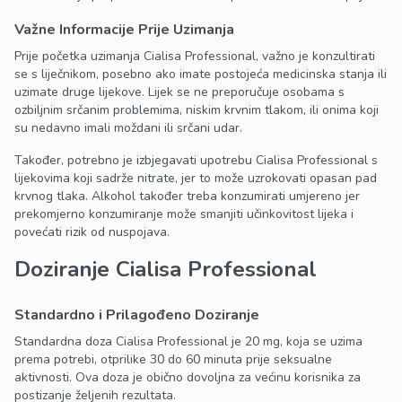
Važne Informacije Prije Uzimanja
Prije početka uzimanja Cialisa Professional, važno je konzultirati
se s liječnikom, posebno ako imate postojeća medicinska stanja ili
uzimate druge lijekove. Lijek se ne preporučuje osobama s
ozbiljnim srčanim problemima, niskim krvnim tlakom, ili onima koji
su nedavno imali moždani ili srčani udar.
Također, potrebno je izbjegavati upotrebu Cialisa Professional s
lijekovima koji sadrže nitrate, jer to može uzrokovati opasan pad
krvnog tlaka. Alkohol također treba konzumirati umjereno jer
prekomjerno konzumiranje može smanjiti učinkovitost lijeka i
povećati rizik od nuspojava.
Doziranje Cialisa Professional
Standardno i Prilagođeno Doziranje
Standardna doza Cialisa Professional je 20 mg, koja se uzima
prema potrebi, otprilike 30 do 60 minuta prije seksualne
aktivnosti. Ova doza je obično dovoljna za većinu korisnika za
postizanje željenih rezultata.