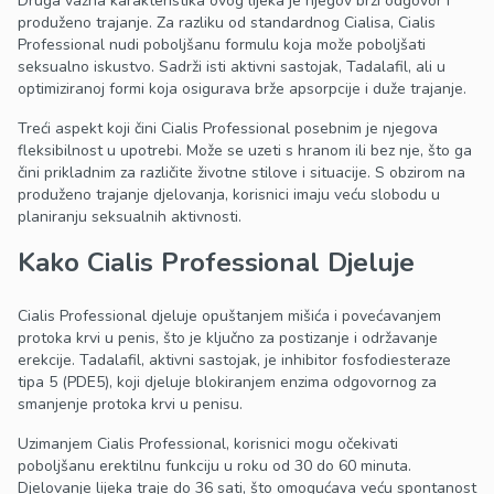
Druga važna karakteristika ovog lijeka je njegov brzi odgovor i
produženo trajanje. Za razliku od standardnog Cialisa, Cialis
Professional nudi poboljšanu formulu koja može poboljšati
seksualno iskustvo. Sadrži isti aktivni sastojak, Tadalafil, ali u
optimiziranoj formi koja osigurava brže apsorpcije i duže trajanje.
Treći aspekt koji čini Cialis Professional posebnim je njegova
fleksibilnost u upotrebi. Može se uzeti s hranom ili bez nje, što ga
čini prikladnim za različite životne stilove i situacije. S obzirom na
produženo trajanje djelovanja, korisnici imaju veću slobodu u
planiranju seksualnih aktivnosti.
Kako Cialis Professional Djeluje
Cialis Professional djeluje opuštanjem mišića i povećavanjem
protoka krvi u penis, što je ključno za postizanje i održavanje
erekcije. Tadalafil, aktivni sastojak, je inhibitor fosfodiesteraze
tipa 5 (PDE5), koji djeluje blokiranjem enzima odgovornog za
smanjenje protoka krvi u penisu.
Uzimanjem Cialis Professional, korisnici mogu očekivati
poboljšanu erektilnu funkciju u roku od 30 do 60 minuta.
Djelovanje lijeka traje do 36 sati, što omogućava veću spontanost