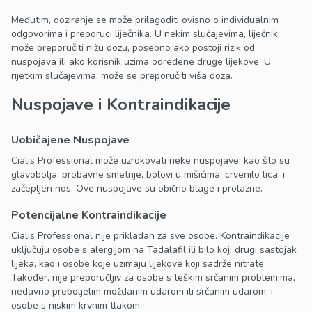
Međutim, doziranje se može prilagoditi ovisno o individualnim
odgovorima i preporuci liječnika. U nekim slučajevima, liječnik
može preporučiti nižu dozu, posebno ako postoji rizik od
nuspojava ili ako korisnik uzima određene druge lijekove. U
rijetkim slučajevima, može se preporučiti viša doza.
Nuspojave i Kontraindikacije
Uobičajene Nuspojave
Cialis Professional može uzrokovati neke nuspojave, kao što su
glavobolja, probavne smetnje, bolovi u mišićima, crvenilo lica, i
začepljen nos. Ove nuspojave su obično blage i prolazne.
Potencijalne Kontraindikacije
Cialis Professional nije prikladan za sve osobe. Kontraindikacije
uključuju osobe s alergijom na Tadalafil ili bilo koji drugi sastojak
lijeka, kao i osobe koje uzimaju lijekove koji sadrže nitrate.
Također, nije preporučljiv za osobe s teškim srčanim problemima,
nedavno preboljelim moždanim udarom ili srčanim udarom, i
osobe s niskim krvnim tlakom.