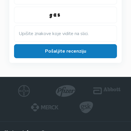
Upišite znakove koje vidite na slici.
Pošaljite recenziju