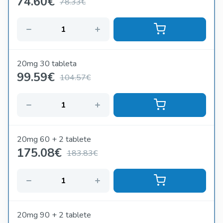
74.60
€
78.33€
20mg 30 tableta
99.59
€
104.57€
20mg 60 + 2 tablete
175.08
€
183.83€
20mg 90 + 2 tablete