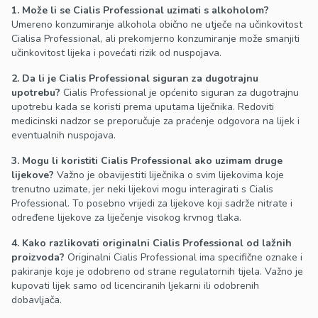
1. Može li se Cialis Professional uzimati s alkoholom?
Umereno konzumiranje alkohola obično ne utječe na učinkovitost
Cialisa Professional, ali prekomjerno konzumiranje može smanjiti
učinkovitost lijeka i povećati rizik od nuspojava.
2. Da li je Cialis Professional siguran za dugotrajnu
upotrebu?
Cialis Professional je općenito siguran za dugotrajnu
upotrebu kada se koristi prema uputama liječnika. Redoviti
medicinski nadzor se preporučuje za praćenje odgovora na lijek i
eventualnih nuspojava.
3. Mogu li koristiti Cialis Professional ako uzimam druge
lijekove?
Važno je obavijestiti liječnika o svim lijekovima koje
trenutno uzimate, jer neki lijekovi mogu interagirati s Cialis
Professional. To posebno vrijedi za lijekove koji sadrže nitrate i
određene lijekove za liječenje visokog krvnog tlaka.
4. Kako razlikovati originalni Cialis Professional od lažnih
proizvoda?
Originalni Cialis Professional ima specifične oznake i
pakiranje koje je odobreno od strane regulatornih tijela. Važno je
kupovati lijek samo od licenciranih ljekarni ili odobrenih
dobavljača.