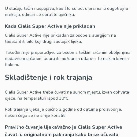
U slučaju težih nuspojava, kao što su bol u prsima ili dugotrajna
erekcija, odmah se obratite liječniku.
Kada Cialis Super Active nije prikladan
Cialis Super Active nije prikladan za osobe s alergijom na
tadalafil ili bilo koji drugi sastojak lijeka.
Također, nije preporučljivo za osobe s teškim srčanim oboljenjima,
nedavnom srčanom udaru ili moždanim udarom, te niskim krvnim
tlakom.
Skladištenje i rok trajanja
Cialis Super Active treba čuvati na suhom mjestu, izvan dohvata
djece, na temperaturi ispod 30°C.
Rok trajanja lijeka je obično 2 godine od datuma proizvodnje,
nakon čega se ne smije koristiti.
Pravilno čuvanje lijeka
Važno je Cialis Super Active
čuvati u originalnom pakiranju kako bi se očuvala