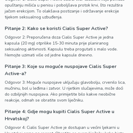
opuštanju mišića u penisu i poboljšava protok krvi, što rezultira
jačom erekcijom. To olakšava postizanje i održavanje erekcije
tijekom seksualnog uzbuđenja.
Pitanje 2: Kako se koristi Cialis Super Active?
Odgovor 2: Preporučena doza Cialis Super Active je jedna
kapsula (20 mg) otprilike 15-30 minuta prije planiranog
seksualnog aktivnosti. Kapsulu treba progutati s malo vode.
Nemojte uzimati više od jedne kapsule dnevno.
Pitanje 3: Koje su moguće nuspojave Cialis Super
Active-a?
Odgovor 3: Moguće nuspojave uključuju glavobolju, crvenilo lica,
mučninu, bol u leđima i zatvor. U rijetkim slučajevima, može doći
do ozbiljnijih nuspojava. Ako primijetite bilo kakve neobične
reakcije, odmah se obratite svom liječniku.
Pitanje 4: Gdje mogu kupiti Cialis Super Active u
Hrvatskoj?
Odgovor 4: Cialis Super Active je dostupan u većini ljekarni u