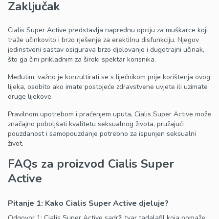
Zaključak
Cialis Super Active predstavlja naprednu opciju za muškarce koji
traže učinkovito i brzo rješenje za erektilnu disfunkciju. Njegov
jedinstveni sastav osigurava brzo djelovanje i dugotrajni učinak,
što ga čini prikladnim za široki spektar korisnika.
Međutim, važno je konzultirati se s liječnikom prije korištenja ovog
lijeka, osobito ako imate postojeće zdravstvene uvjete ili uzimate
druge lijekove.
Pravilnom upotrebom i praćenjem uputa, Cialis Super Active može
značajno poboljšati kvalitetu seksualnog života, pružajući
pouzdanost i samopouzdanje potrebno za ispunjen seksualni
život.
FAQs za proizvod Cialis Super
Active
Pitanje 1: Kako Cialis Super Active djeluje?
Odgovor 1: Cialis Super Active sadrži tvar tadalafil koja pomaže