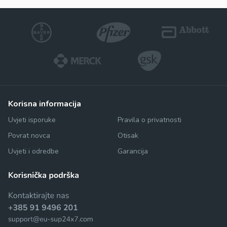
korisna informacija
Uvjeti isporuke
Pravila o privatnosti
Povrat novca
Otisak
Uvjeti i odredbe
Garancija