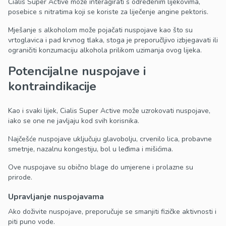
Cialis Super Active može interagirati s određenim lijekovima,
posebice s nitratima koji se koriste za liječenje angine pektoris.
Mješanje s alkoholom može pojačati nuspojave kao što su
vrtoglavica i pad krvnog tlaka, stoga je preporučljivo izbjegavati ili
ograničiti konzumaciju alkohola prilikom uzimanja ovog lijeka.
Potencijalne nuspojave i
kontraindikacije
Kao i svaki lijek, Cialis Super Active može uzrokovati nuspojave,
iako se one ne javljaju kod svih korisnika.
Najčešće nuspojave uključuju glavobolju, crvenilo lica, probavne
smetnje, nazalnu kongestiju, bol u leđima i mišićima.
Ove nuspojave su obično blage do umjerene i prolazne su
prirode.
Upravljanje nuspojavama
Ako doživite nuspojave, preporučuje se smanjiti fizičke aktivnosti i
piti puno vode.