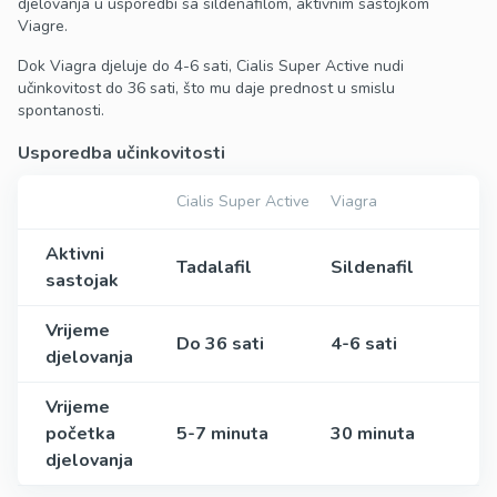
djelovanja u usporedbi sa sildenafilom, aktivnim sastojkom
Viagre.
Dok Viagra djeluje do 4-6 sati, Cialis Super Active nudi
učinkovitost do 36 sati, što mu daje prednost u smislu
spontanosti.
Usporedba učinkovitosti
Cialis Super Active
Viagra
Aktivni
Tadalafil
Sildenafil
sastojak
Vrijeme
Do 36 sati
4-6 sati
djelovanja
Vrijeme
početka
5-7 minuta
30 minuta
djelovanja