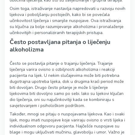
oblicima liječenja, kao što su savjetovanje i grupna terapija.
Osim toga, istraživanje nastavlja napredovati u razvoju novih
lijekova i poboljšanju postojećih, kako bi se povećala
učinkovitost liječenja i smanjile nuspojave. Ova istraživanja
su ključna za bolje razumijevanje alkoholizma i pronalaženje
učinkovitijih i personaliziranih terapijskih pristupa.
Često postavljana pitanja o liječenju
alkoholizma
Često se postavlja pitanje o trajanju liječenja. Trajanje
liječenja varira ovisno o ozbiljnosti alkoholizma i reakciji
pacijenta na lijek. U nekim slučajevima može biti potrebna
dugotrajna upotreba lijeka, dok u drugima kraći period može
biti dovoljan. Drugo često pitanje je može li liječenje
lijekovima biti dovoljno samo po sebi. Iako su lijekovi ključan
dio liječenja, oni su najučinkovitiji kada se kombiniraju s
savjetovanjem i psihološkom podrškom.
Također, mnogi se pitaju o nuspojavama lijekova. Kao i svaki
lijek, mogu imati nuspojave koje variraju ovisno o vrsti lijeka i
individualnom odgovoru pacijenta. Najčešće nuspojave su
blage i mogu uključivati mučninu, glavobolju i umor. Važno je