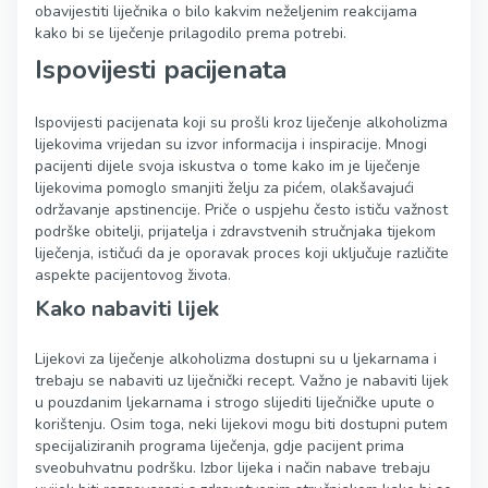
obavijestiti liječnika o bilo kakvim neželjenim reakcijama
kako bi se liječenje prilagodilo prema potrebi.
Ispovijesti pacijenata
Ispovijesti pacijenata koji su prošli kroz liječenje alkoholizma
lijekovima vrijedan su izvor informacija i inspiracije. Mnogi
pacijenti dijele svoja iskustva o tome kako im je liječenje
lijekovima pomoglo smanjiti želju za pićem, olakšavajući
održavanje apstinencije. Priče o uspjehu često ističu važnost
podrške obitelji, prijatelja i zdravstvenih stručnjaka tijekom
liječenja, ističući da je oporavak proces koji uključuje različite
aspekte pacijentovog života.
Kako nabaviti lijek
Lijekovi za liječenje alkoholizma dostupni su u ljekarnama i
trebaju se nabaviti uz liječnički recept. Važno je nabaviti lijek
u pouzdanim ljekarnama i strogo slijediti liječničke upute o
korištenju. Osim toga, neki lijekovi mogu biti dostupni putem
specijaliziranih programa liječenja, gdje pacijent prima
sveobuhvatnu podršku. Izbor lijeka i način nabave trebaju