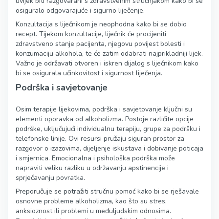
uvijek biti razgovarani s zdravstvenim stručnjakom kako bi se
osiguralo odgovarajuće i sigurno liječenje.
Konzultacija s liječnikom je neophodna kako bi se dobio
recept. Tijekom konzultacije, liječnik će procijeniti
zdravstveno stanje pacijenta, njegovu povijest bolesti i
konzumaciju alkohola, te će zatim odabrati najprikladniji lijek.
Važno je održavati otvoren i iskren dijalog s liječnikom kako
bi se osigurala učinkovitost i sigurnost liječenja.
Podrška i savjetovanje
Osim terapije lijekovima, podrška i savjetovanje ključni su
elementi oporavka od alkoholizma. Postoje različite opcije
podrške, uključujući individualnu terapiju, grupe za podršku i
telefonske linije. Ovi resursi pružaju siguran prostor za
razgovor o izazovima, dijeljenje iskustava i dobivanje poticaja
i smjernica. Emocionalna i psihološka podrška može
napraviti veliku razliku u održavanju apstinencije i
sprječavanju povratka.
Preporučuje se potražiti stručnu pomoć kako bi se rješavale
osnovne probleme alkoholizma, kao što su stres,
anksioznost ili problemi u međuljudskim odnosima.