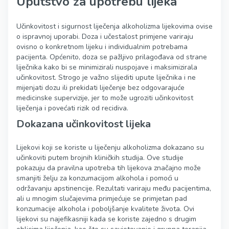
Uputstvo za upotrebu lijeka
Učinkovitost i sigurnost liječenja alkoholizma lijekovima ovise
o ispravnoj uporabi. Doza i učestalost primjene variraju
ovisno o konkretnom lijeku i individualnim potrebama
pacijenta. Općenito, doza se pažljivo prilagođava od strane
liječnika kako bi se minimizirali nuspojave i maksimizirala
učinkovitost. Strogo je važno slijediti upute liječnika i ne
mijenjati dozu ili prekidati liječenje bez odgovarajuće
medicinske supervizije, jer to može ugroziti učinkovitost
liječenja i povećati rizik od recidiva.
Dokazana učinkovitost lijeka
Lijekovi koji se koriste u liječenju alkoholizma dokazano su
učinkoviti putem brojnih kliničkih studija. Ove studije
pokazuju da pravilna upotreba tih lijekova značajno može
smanjiti želju za konzumacijom alkohola i pomoći u
održavanju apstinencije. Rezultati variraju među pacijentima,
ali u mnogim slučajevima primjećuje se primjetan pad
konzumacije alkohola i poboljšanje kvalitete života. Ovi
lijekovi su najefikasniji kada se koriste zajedno s drugim