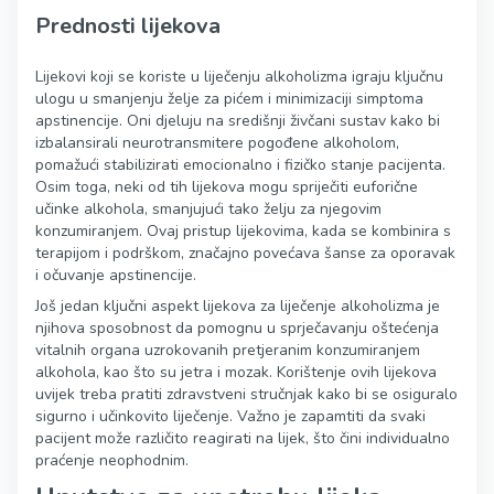
Prednosti lijekova
Lijekovi koji se koriste u liječenju alkoholizma igraju ključnu
ulogu u smanjenju želje za pićem i minimizaciji simptoma
apstinencije. Oni djeluju na središnji živčani sustav kako bi
izbalansirali neurotransmitere pogođene alkoholom,
pomažući stabilizirati emocionalno i fizičko stanje pacijenta.
Osim toga, neki od tih lijekova mogu spriječiti euforične
učinke alkohola, smanjujući tako želju za njegovim
konzumiranjem. Ovaj pristup lijekovima, kada se kombinira s
terapijom i podrškom, značajno povećava šanse za oporavak
i očuvanje apstinencije.
Još jedan ključni aspekt lijekova za liječenje alkoholizma je
njihova sposobnost da pomognu u sprječavanju oštećenja
vitalnih organa uzrokovanih pretjeranim konzumiranjem
alkohola, kao što su jetra i mozak. Korištenje ovih lijekova
uvijek treba pratiti zdravstveni stručnjak kako bi se osiguralo
sigurno i učinkovito liječenje. Važno je zapamtiti da svaki
pacijent može različito reagirati na lijek, što čini individualno
praćenje neophodnim.